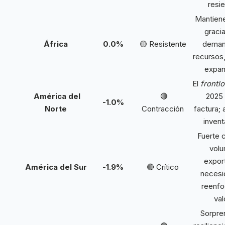
resie
Mantiene
gracia
África
0.0%
🟡 Resistente
deman
recursos,
expan
El
frontl
América del
🔴
2025
-1.0%
Norte
Contracción
factura; 
invent
Fuerte 
vol
expor
América del Sur
-1.9%
🔴 Crítico
necesi
reenfo
val
Sorpre