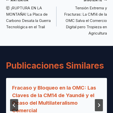
ANTERIOR
SIGUIENTE
🤯 ¡RUPTURA EN LA
Tensión Extrema y
MONTAÑA! La Placa de
Fracturas: La CM14 de la
Carbono Desata la Guerra
OMC Salva el Comercio
Tecnológica en el Trail
Digital pero Tropieza en
Agricultura
Publicaciones Similares
Fracaso y Bloqueo en la OMC: Las
Claves de la CM14 de Yaundé y el
Ocaso del Multilateralismo
Comercial