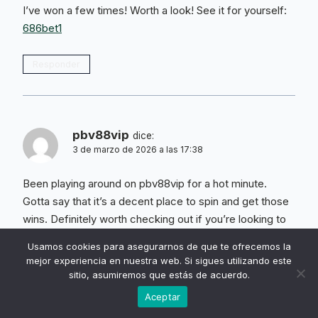
I’ve won a few times! Worth a look! See it for yourself:
686bet1
Responder
pbv88vip
dice:
3 de marzo de 2026 a las 17:38
Been playing around on pbv88vip for a hot minute.
Gotta say that it’s a decent place to spin and get those
wins. Definitely worth checking out if you’re looking to
take risks. Check them out here:
pbv88vip
Usamos cookies para asegurarnos de que te ofrecemos la
mejor experiencia en nuestra web. Si sigues utilizando este
Responder
sitio, asumiremos que estás de acuerdo.
Aceptar