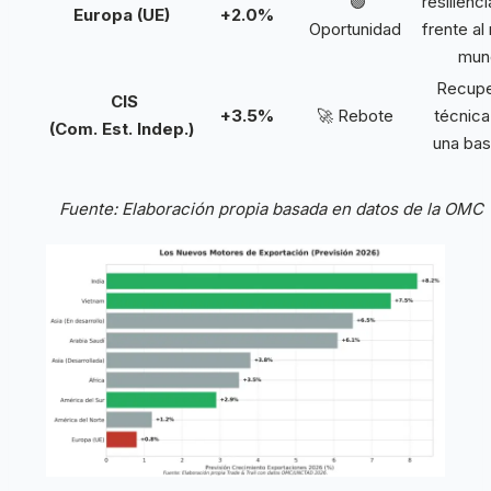
🟢
resilienci
Europa (UE)
+2.0%
Oportunidad
frente al
mun
Recupe
CIS
+3.5%
🚀 Rebote
técnic
(Com. Est. Indep.)
una bas
Fuente: Elaboración propia basada en datos de la OMC